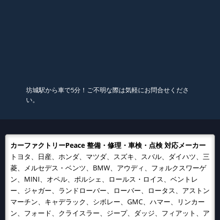
坊城駅から車で5分！ご不明な際は気軽にお問合せくださ
い。
カーファクトリーPeace 整備・修理・車検・点検 対応メーカー
トヨタ、日産、ホンダ、マツダ、スズキ、スバル、ダイハツ、三
菱、メルセデス・ベンツ、BMW、アウディ、フォルクスワーゲ
ン、MINI、オペル、ポルシェ、ロールス・ロイス、ベントレ
ー、ジャガー、ランドローバー、ローバー、ロータス、アストン
マーチン、キャデラック、シボレー、GMC、ハマー、リンカー
ン、フォード、クライスラー、ジープ、ダッジ、フィアット、ア