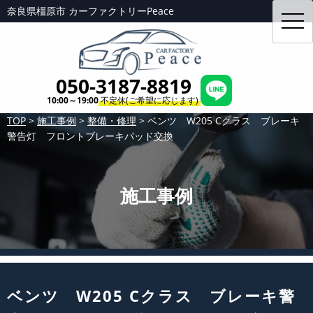
奈良県橿原市 カーファクトリーPeace
toggl
navig
050-3187-8819
10:00～19:00
不定休(ご希望に応じます)
TOP
>
施工事例
>
整備・修理
>
ベンツ W205 Cクラス ブレーキ
警告灯 フロントブレーキパッド交換
施工事例
ベンツ W205 Cクラス ブレーキ警