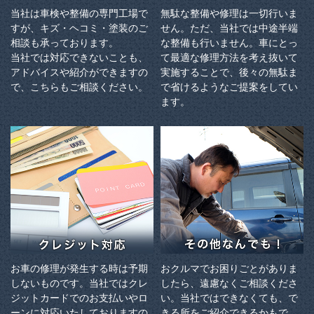
当社は車検や整備の専門工場で
無駄な整備や修理は一切行いま
すが、キズ・ヘコミ・塗装のご
せん。ただ、当社では中途半端
相談も承っております。
な整備も行いません。車にとっ
当社では対応できないことも、
て最適な修理方法を考え抜いて
アドバイスや紹介ができますの
実施することで、後々の無駄ま
で、こちらもご相談ください。
で省けるようなご提案をしてい
ます。
お車の修理が発生する時は予期
おクルマでお困りごとがありま
しないものです。当社ではクレ
したら、遠慮なくご相談くださ
ジットカードでのお支払いやロ
い。当社ではできなくても、で
ーンに対応いたしておりますの
きる所をご紹介できるかもで