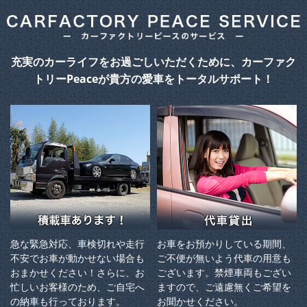
充実のカーライフをお過ごしいただくために、カーファク
トリーPeaceが貴方の愛車をトータルサポート！
急な緊急対応、車検切れや走行
お車をお預かりしている期間、
不安でお車が動かせない場合も
ご不便が無いよう代車の用意も
おまかせください！さらに、お
ございます。禁煙車両もござい
忙しいお客様のため、ご自宅へ
ますので、ご遠慮無くご希望を
の納⾞も⾏っております。
お聞かせください。