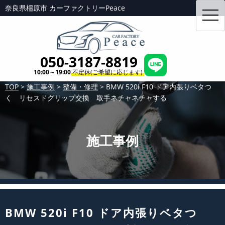
奈良県橿原市 カーファクトリーPeace
toggl
navig
050-3187-8819
10:00～19:00
不定休(ご希望に応じます)
TOP
>
施工事例
>
整備・修理
>
BMW 520i F10 ドア内張りベタつ
く リセスドグリップ交換 取手ネチャネチャする
施工事例
BMW 520i F10 ドア内張りベタつ