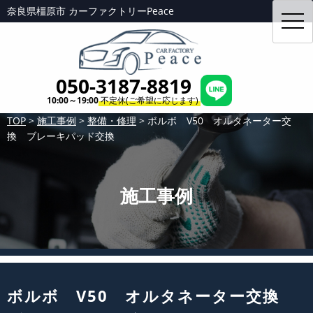
奈良県橿原市 カーファクトリーPeace
toggl
navig
050-3187-8819
10:00～19:00
不定休(ご希望に応じます)
TOP
>
施工事例
>
整備・修理
>
ボルボ V50 オルタネーター交
換 ブレーキパッド交換
施工事例
ボルボ V50 オルタネーター交換