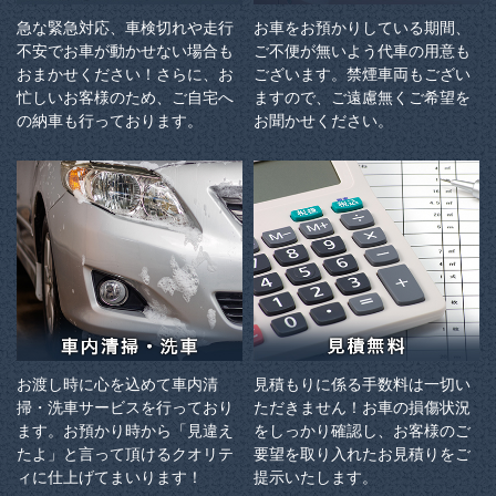
急な緊急対応、車検切れや走行
お車をお預かりしている期間、
不安でお車が動かせない場合も
ご不便が無いよう代車の用意も
おまかせください！さらに、お
ございます。禁煙車両もござい
忙しいお客様のため、ご自宅へ
ますので、ご遠慮無くご希望を
の納⾞も⾏っております。
お聞かせください。
お渡し時に心を込めて車内清
見積もりに係る手数料は一切い
掃・洗車サービスを行っており
ただきません！お車の損傷状況
ます。お預かり時から「見違え
をしっかり確認し、お客様のご
たよ」と言って頂けるクオリテ
要望を取り入れたお見積りをご
ィに仕上げてまいります！
提示いたします。