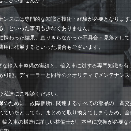
はございませんか？
ナンスには専門的な知識と技術・経験が必要となります
る、といった事例も少なくありません。
に携わった結果、直りきらなかった不具合・見落として
費用に発展するといった場合もございます。
、豊富な輸入車整備の実績と、輸入車に対する専門知識を
応可能。ディーラーと同等のクオリティでメンテナンス
ひ私達にご相談ください。
保のために、故障個所に関連するすべての部品の一斉交
れていたとしても、まとめて取り換えてしまうため、全
れば、輸入車の構造に詳しい整備士が、本当に交換が必要