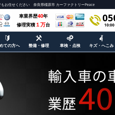
もお任せください 奈良県橿原市 カーファクトリーPeace
05
40
車業界歴
年
１万
修理実積
台
10:0
めての方へ
整備・修理
車検・点検
キズ・へこみ