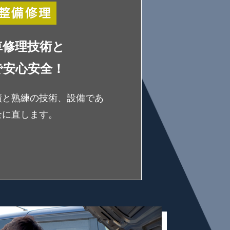
車修理技術と
で安心安全！
績と熟練の技術、設備であ
全に直します。