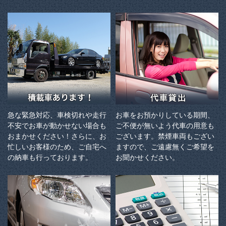
急な緊急対応、車検切れや走行
お車をお預かりしている期間、
不安でお車が動かせない場合も
ご不便が無いよう代車の用意も
おまかせください！さらに、お
ございます。禁煙車両もござい
忙しいお客様のため、ご自宅へ
ますので、ご遠慮無くご希望を
の納⾞も⾏っております。
お聞かせください。