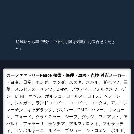
坊城駅から車で5分！ご不明な際は気軽にお問合せくださ
い。
カーファクトリーPeace 整備・修理・車検・点検 対応メーカー
トヨタ、日産、ホンダ、マツダ、スズキ、スバル、ダイハツ、三
菱、メルセデス・ベンツ、BMW、アウディ、フォルクスワーゲ
ン、MINI、オペル、ポルシェ、ロールス・ロイス、ベントレ
ー、ジャガー、ランドローバー、ローバー、ロータス、アストン
マーチン、キャデラック、シボレー、GMC、ハマー、リンカー
ン、フォード、クライスラー、ジープ、ダッジ、フィアット、ア
バルト、フェラーリ、ランチア、アルファロメオ、マセラッテ
ィ、ランボルギーニ、ルノー、プジョー、シトロエン、ボルボ、