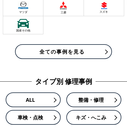
スズキ
マツダ
三菱
国産その他
全ての事例を見る
タイプ別 修理事例
ALL
整備・修理
車検・点検
キズ・へこみ