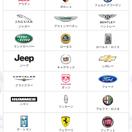
アウディ
フォルクスワーゲン
ポルシェ
アストンマーチン
ジャガー
ベントレー
ランドローバー
ロータス
ロールス・ロイス
ジープ
シボレー
キャデラック
クライスラー
フォード
ダッジ
ハマー
リンカーン
アルファ・ロメオ
デ・トマソ
フェラーリ
フィアット