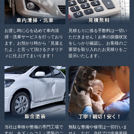
お渡し時に心を込めて車内清
見積もりに係る手数料は一切い
掃・洗車サービスを行っており
ただきません！お車の損傷状況
ます。お預かり時から「見違え
をしっかり確認し、お客様のご
たよ」と言って頂けるクオリテ
要望を取り入れたお見積りをご
ィに仕上げてまいります！
提示いたします。
当社は車検や整備の専門工場で
無駄な整備や修理は一切行いま
すが、キズ・ヘコミ・塗装のご
せん。ただ、当社では中途半端