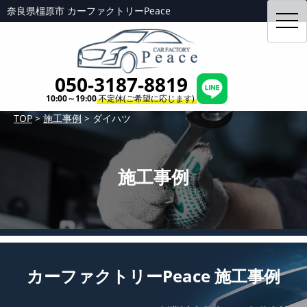
奈良県橿原市 カーファクトリーPeace
toggl
navig
050-3187-8819
10:00～19:00
不定休(ご希望に応じます)
TOP
>
施工事例
>
ダイハツ
施工事例
カーファクトリーPeace 施工事例