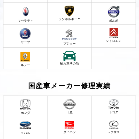
ランボルギーニ
マセラティ
ボルボ
シトロエン
サーブ
プジョー
輸入車その他
ルノー
国産車メーカー修理実績
日産
トヨタ
ホンダ
ダイハツ
レクサス
スバル