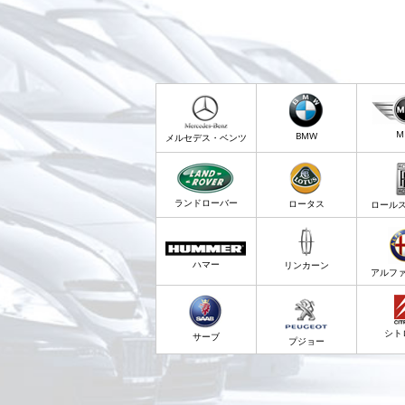
M
BMW
メルセデス・ベンツ
ランドローバー
ロータス
ロール
ハマー
リンカーン
アルフ
シト
サーブ
プジョー