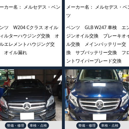
ーカー名：
メルセデス・ベン
メーカー名：
メルセデス・ベ
ツ
ンツ W204 Cクラス オイル
ベンツ GLB W247 車検 エ
ィルターハウジング交換 オ
ジンオイル交換 ブレーキオ
ルエレメントハウジング交
ル交換 メインバッテリー交
 オイル漏れ
換 サブバッテリー交換 フ
ントワイパーブレード交
整備・修理
車検・点検
整備・修理
車検・点検