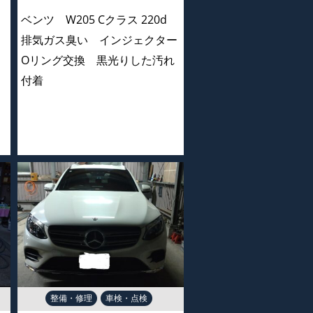
ベンツ W205 Cクラス 220d
排気ガス臭い インジェクター
Oリング交換 黒光りした汚れ
付着
整備・修理
車検・点検