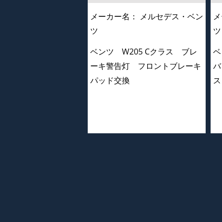
メーカー名：
メルセデス・ベン
メ
ツ
ツ
ベンツ W205 Cクラス ブレ
ベ
ーキ警告灯 フロントブレーキ
バ
パッド交換
ス