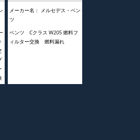
ン
メーカー名：
メルセデス・ベン
ツ
ー
ベンツ Cクラス W205 燃料フ
キ
ィルター交換 燃料漏れ
交
ブ
ー
換