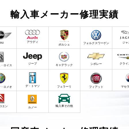
輸入車メーカー修理実績
アウディ
ジャ
INI
フォルクスワーゲン
ポルシェ
ジープ
クライ
シボレー
キャデラック
ス・ロイス
デ・トマソ
フェラーリ
マセ
ァ・ロメオ
フィアット
輸入車その他
ロエン
ルノー