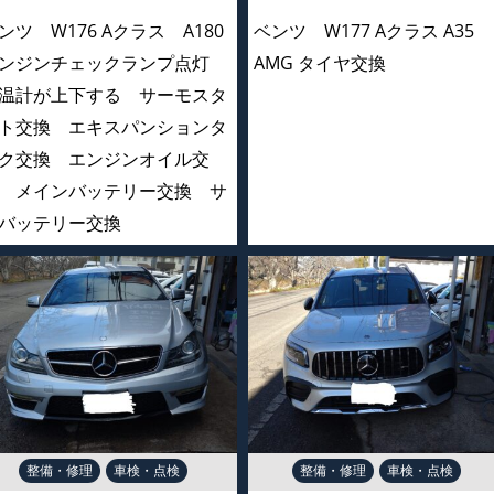
ンツ W176 Aクラス A180
ベンツ W177 Aクラス A35
ンジンチェックランプ点灯
AMG タイヤ交換
温計が上下する サーモスタ
ト交換 エキスパンションタ
ク交換 エンジンオイル交
 メインバッテリー交換 サ
バッテリー交換
整備・修理
車検・点検
整備・修理
車検・点検