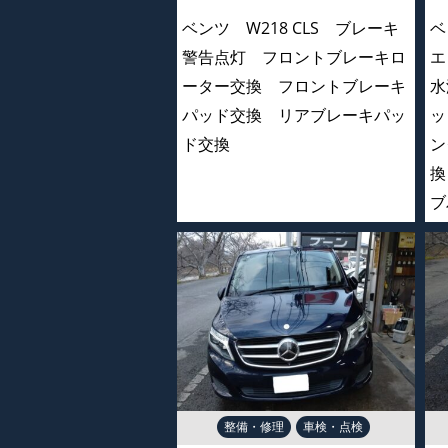
ベンツ W218 CLS ブレーキ
ベ
警告点灯 フロントブレーキロ
エ
ーター交換 フロントブレーキ
水
パッド交換 リアブレーキパッ
ッ
ド交換
ン
換
ブ
整備・修理
車検・点検