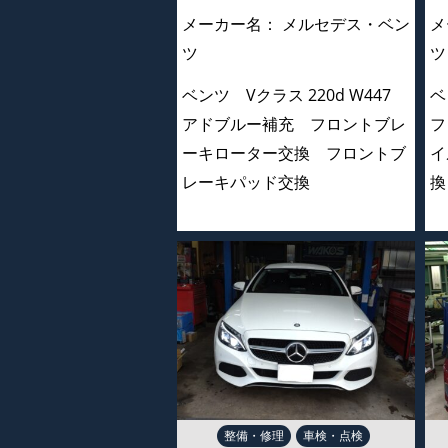
メーカー名：
メルセデス・ベン
メ
ツ
ツ
ベンツ Vクラス 220d W447
ベ
アドブルー補充 フロントブレ
フ
ーキローター交換 フロントブ
イ
レーキパッド交換
換
整備・修理
車検・点検