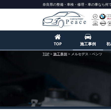
奈良県の整備・車検・修理・車の事なら何で
TOP
施工事例
初
TOP
>
施工事例
>
メルセデス・ベンツ