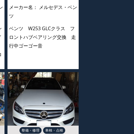
ン
メーカー名：
メルセデス・ベン
ツ
ン
ベンツ W253 GLCクラス フ
イ
ロントハブベアリング交換 走
行中ゴーゴー音
ロ
換
整備・修理
車検・点検