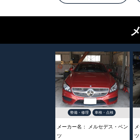
整備・修理
車検・点検
メーカー名：
メルセデス・ベン
メ
ツ
ツ