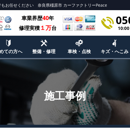
もお任せください 奈良県橿原市 カーファクトリーPeace
05
40
車業界歴
年
１万
修理実積
台
10:0
めての方へ
整備・修理
車検・点検
キズ・へこみ
施工事例