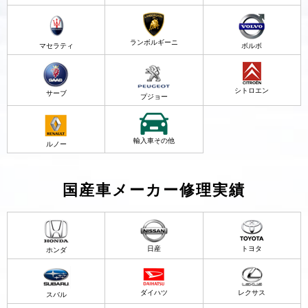
ランボルギーニ
マセラティ
ボルボ
シトロエン
サーブ
プジョー
輸入車その他
ルノー
国産車メーカー修理実績
日産
トヨタ
ホンダ
ダイハツ
レクサス
スバル