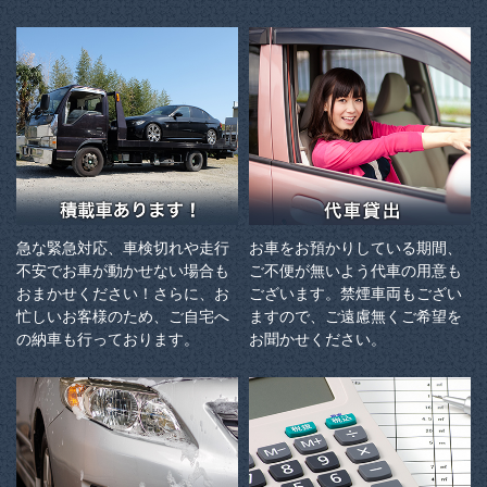
急な緊急対応、車検切れや走行
お車をお預かりしている期間、
不安でお車が動かせない場合も
ご不便が無いよう代車の用意も
おまかせください！さらに、お
ございます。禁煙車両もござい
忙しいお客様のため、ご自宅へ
ますので、ご遠慮無くご希望を
の納⾞も⾏っております。
お聞かせください。