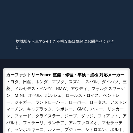
坊城駅から車で5分！ご不明な際は気軽にお問合せくださ
い。
カーファクトリーPeace 整備・修理・車検・点検 対応メーカー
トヨタ、日産、ホンダ、マツダ、スズキ、スバル、ダイハツ、三
菱、メルセデス・ベンツ、BMW、アウディ、フォルクスワーゲ
ン、MINI、オペル、ポルシェ、ロールス・ロイス、ベントレ
ー、ジャガー、ランドローバー、ローバー、ロータス、アストン
マーチン、キャデラック、シボレー、GMC、ハマー、リンカー
ン、フォード、クライスラー、ジープ、ダッジ、フィアット、ア
バルト、フェラーリ、ランチア、アルファロメオ、マセラッテ
ィ、ランボルギーニ、ルノー、プジョー、シトロエン、ボルボ、