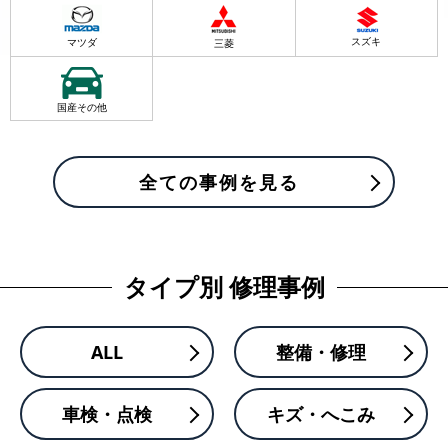
スズキ
マツダ
三菱
国産その他
全ての事例を見る
タイプ別 修理事例
ALL
整備・修理
車検・点検
キズ・へこみ