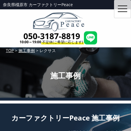
奈良県橿原市 カーファクトリーPeace
toggl
navig
050-3187-8819
10:00～19:00
不定休(ご希望に応じます)
TOP
>
施工事例
>
レクサス
施工事例
カーファクトリーPeace 施工事例