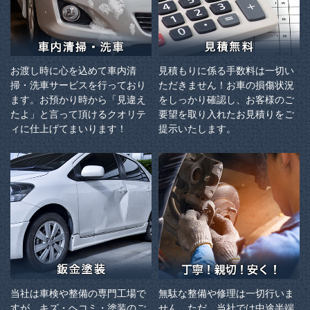
お渡し時に心を込めて車内清
見積もりに係る手数料は一切い
掃・洗車サービスを行っており
ただきません！お車の損傷状況
ます。お預かり時から「見違え
をしっかり確認し、お客様のご
たよ」と言って頂けるクオリテ
要望を取り入れたお見積りをご
ィに仕上げてまいります！
提示いたします。
当社は車検や整備の専門工場で
無駄な整備や修理は一切行いま
すが、キズ・ヘコミ・塗装のご
せん。ただ、当社では中途半端