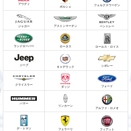
アウディ
フォルクスワーゲン
ポルシェ
アストンマーチン
ジャガー
ベントレー
ランドローバー
ロータス
ロールス・ロイス
ジープ
シボレー
キャデラック
クライスラー
フォード
ダッジ
ハマー
リンカーン
アルファ・ロメオ
デ・トマソ
フェラーリ
フィアット