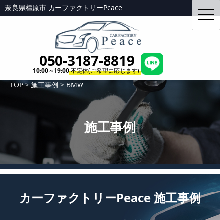
奈良県橿原市 カーファクトリーPeace
toggl
navig
050-3187-8819
10:00～19:00
不定休(ご希望に応じます)
TOP
>
施工事例
>
BMW
施工事例
カーファクトリーPeace 施工事例