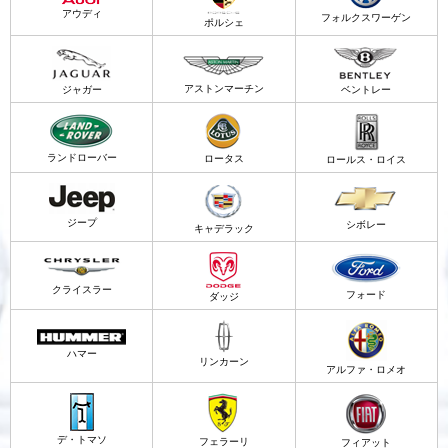
アウディ
フォルクスワーゲン
ポルシェ
アストンマーチン
ジャガー
ベントレー
ランドローバー
ロータス
ロールス・ロイス
ジープ
シボレー
キャデラック
クライスラー
フォード
ダッジ
ハマー
リンカーン
アルファ・ロメオ
デ・トマソ
フェラーリ
フィアット