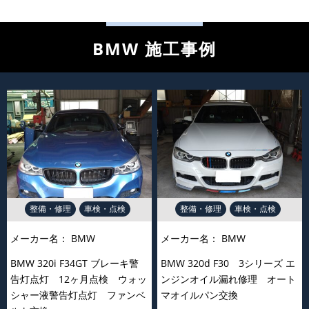
BMW 施工事例
整備・修理
車検・点検
整備・修理
車検・点検
メーカー名：
BMW
メーカー名：
BMW
BMW 320i F34GT ブレーキ警
BMW 320d F30 3シリーズ エ
告灯点灯 12ヶ月点検 ウォッ
ンジンオイル漏れ修理 オート
シャー液警告灯点灯 ファンベ
マオイルパン交換