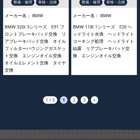
整備・修理
車検・点検
整備・修理
車検・点検
メーカー名：
BMW
メーカー名：
BMW
BMW 320i 3シリーズ E91 フ
BMW 118i 1シリーズ F20 ヘ
ロントブレーキパッド交換 リ
ッドライト水滴 ヘッドライト
アブレーキパッド交換 オイル
コーキング処理 ヘッドライト
フィルターハウジングガスケッ
結露 リアブレーキパッド交
ト交換 エンジンオイル交換
換 エンジンオイル交換
オイルエレメント交換 タイヤ
交換
1 / 3
1
2
3
»