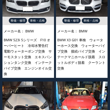
整備・修理
車検・点検
整備・修理
車検・点検
メーカー名：
BMW
メーカー名：
BMW
BMW 523i 5シリーズ F10 オ
BMW X3 G01 車検 ウォータ
ーバーヒート 冷却水警告灯
ーホース交換 ウォーターパイ
電動ウォーターポンプ交換 サ
プ交換 接続パイプ交換 イン
ーモスタット交換 エキスパン
テークマニホールド脱着 スロ
ションタンク交換 インテーク
ットルボディ脱着 クーラント
パイプ交換 エンジンオイル交
交換
換