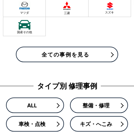
スズキ
マツダ
三菱
国産その他
全ての事例を見る
タイプ別 修理事例
ALL
整備・修理
車検・点検
キズ・へこみ