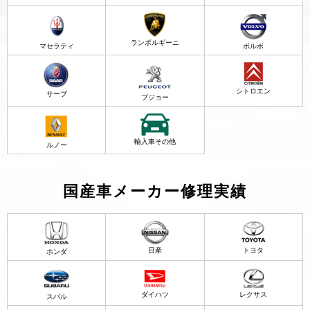
ランボルギーニ
マセラティ
ボルボ
シトロエン
サーブ
プジョー
輸入車その他
ルノー
国産車メーカー修理実績
日産
トヨタ
ホンダ
ダイハツ
レクサス
スバル