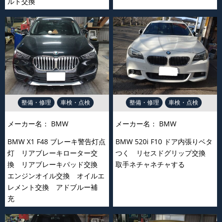
ルト交換
整備・修理
車検・点検
整備・修理
車検・点検
メーカー名：
BMW
メーカー名：
BMW
BMW X1 F48 ブレーキ警告灯点
BMW 520i F10 ドア内張りベタ
灯 リアブレーキローター交
つく リセスドグリップ交換
換 リアブレーキパッド交換
取手ネチャネチャする
エンジンオイル交換 オイルエ
レメント交換 アドブルー補
充