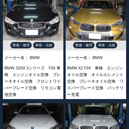
整備・修理
車検・点検
整備・修理
車検・点検
メーカー名：
BMW
メーカー名：
BMW
BMW 320d 3シリーズ F30 車
BMW X2 F39 車検 エンジン
検 エンジンオイル交換 ブレ
オイル交換 オイルエレメント
ーキオイル交換 フロントワイ
交換 ブレーキオイル交換 ワ
パーブレード交換 リモコン電
イパーブレード交換 バッテリ
池交換
ー充電