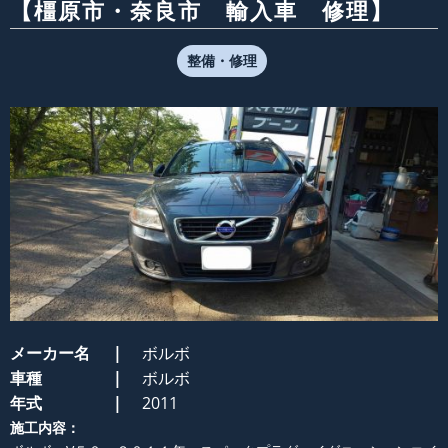
【橿原市・奈良市 輸入車 修理】
整備・修理
メーカー名
ボルボ
車種
ボルボ
年式
2011
施工内容：