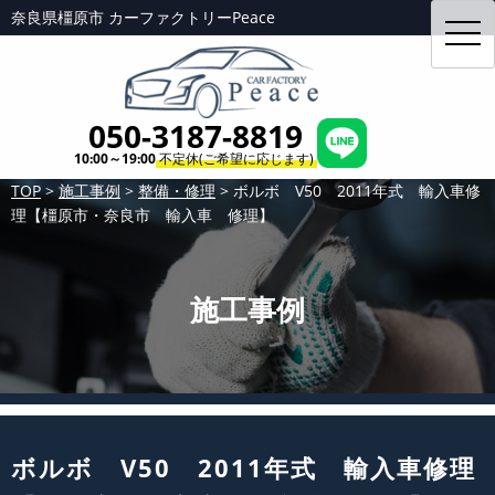
奈良県橿原市 カーファクトリーPeace
toggl
navig
050-3187-8819
10:00～19:00
不定休(ご希望に応じます)
TOP
>
施工事例
>
整備・修理
>
ボルボ V50 2011年式 輸入車修
理【橿原市・奈良市 輸入車 修理】
施工事例
ボルボ V50 2011年式 輸入車修理