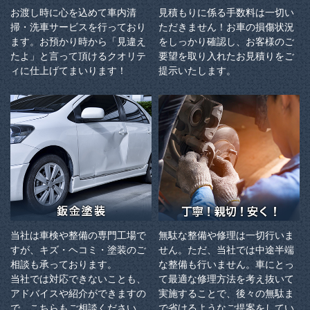
お渡し時に心を込めて車内清
見積もりに係る手数料は一切い
掃・洗車サービスを行っており
ただきません！お車の損傷状況
ます。お預かり時から「見違え
をしっかり確認し、お客様のご
たよ」と言って頂けるクオリテ
要望を取り入れたお見積りをご
ィに仕上げてまいります！
提示いたします。
当社は車検や整備の専門工場で
無駄な整備や修理は一切行いま
すが、キズ・ヘコミ・塗装のご
せん。ただ、当社では中途半端
相談も承っております。
な整備も行いません。車にとっ
当社では対応できないことも、
て最適な修理方法を考え抜いて
アドバイスや紹介ができますの
実施することで、後々の無駄ま
で、こちらもご相談ください。
で省けるようなご提案をしてい