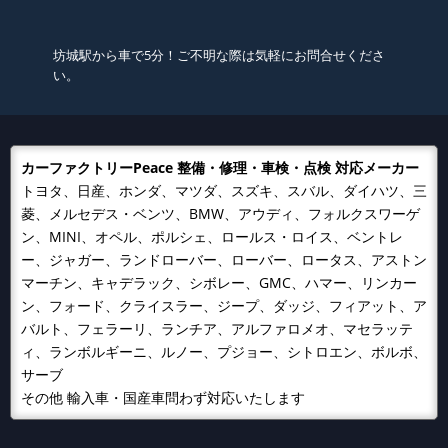
坊城駅から車で5分！ご不明な際は気軽にお問合せくださ
い。
カーファクトリーPeace 整備・修理・車検・点検 対応メーカー
トヨタ、日産、ホンダ、マツダ、スズキ、スバル、ダイハツ、三
菱、メルセデス・ベンツ、BMW、アウディ、フォルクスワーゲ
ン、MINI、オペル、ポルシェ、ロールス・ロイス、ベントレ
ー、ジャガー、ランドローバー、ローバー、ロータス、アストン
マーチン、キャデラック、シボレー、GMC、ハマー、リンカー
ン、フォード、クライスラー、ジープ、ダッジ、フィアット、ア
バルト、フェラーリ、ランチア、アルファロメオ、マセラッテ
ィ、ランボルギーニ、ルノー、プジョー、シトロエン、ボルボ、
サーブ
その他 輸入車・国産車問わず対応いたします