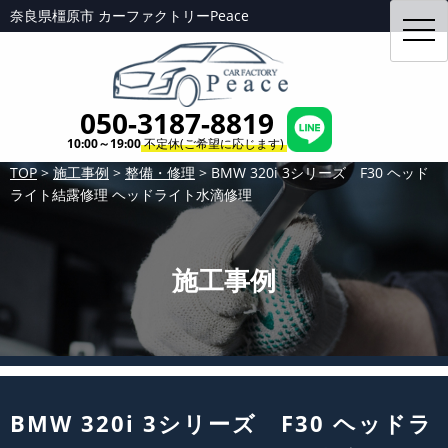
奈良県橿原市 カーファクトリーPeace
toggl
navig
050-3187-8819
10:00～19:00
不定休(ご希望に応じます)
TOP
>
施工事例
>
整備・修理
>
BMW 320i 3シリーズ F30 ヘッド
ライト結露修理 ヘッドライト水滴修理
施工事例
BMW 320i 3シリーズ F30 ヘッドラ