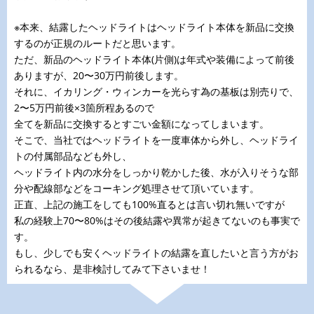
※本来、結露したヘッドライトはヘッドライト本体を新品に交換
するのが正規のルートだと思います。
ただ、新品のヘッドライト本体(片側)は年式や装備によって前後
ありますが、20〜30万円前後します。
それに、イカリング・ウィンカーを光らす為の基板は別売りで、
2〜5万円前後×3箇所程あるので
全てを新品に交換するとすごい金額になってしまいます。
そこで、当社ではヘッドライトを一度車体から外し、ヘッドライ
トの付属部品なども外し、
ヘッドライト内の水分をしっかり乾かした後、水が入りそうな部
分や配線部などをコーキング処理させて頂いています。
正直、上記の施工をしても100%直るとは言い切れ無いですが
私の経験上70〜80%はその後結露や異常が起きてないのも事実で
す。
もし、少しでも安くヘッドライトの結露を直したいと言う方がお
られるなら、是非検討してみて下さいませ！