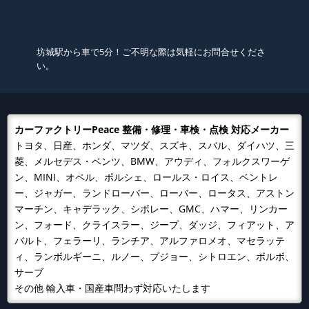
坊城駅から車で5分！ご不明な際は気軽にお問合せくださ
い。
カーファクトリーPeace 整備・修理・車検・点検 対応メーカー
トヨタ、日産、ホンダ、マツダ、スズキ、スバル、ダイハツ、三
菱、メルセデス・ベンツ、BMW、アウディ、フォルクスワーゲ
ン、MINI、オペル、ポルシェ、ロールス・ロイス、ベントレ
ー、ジャガー、ランドローバー、ローバー、ロータス、アストン
マーチン、キャデラック、シボレー、GMC、ハマー、リンカー
ン、フォード、クライスラー、ジープ、ダッジ、フィアット、ア
バルト、フェラーリ、ランチア、アルファロメオ、マセラッテ
ィ、ランボルギーニ、ルノー、プジョー、シトロエン、ボルボ、
サーブ
その他 輸入車・国産車問わず対応いたします