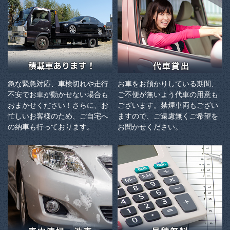
急な緊急対応、車検切れや走行
お車をお預かりしている期間、
不安でお車が動かせない場合も
ご不便が無いよう代車の用意も
おまかせください！さらに、お
ございます。禁煙車両もござい
忙しいお客様のため、ご自宅へ
ますので、ご遠慮無くご希望を
の納⾞も⾏っております。
お聞かせください。