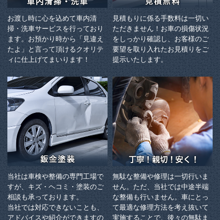
お渡し時に心を込めて車内清
見積もりに係る手数料は一切い
掃・洗車サービスを行っており
ただきません！お車の損傷状況
ます。お預かり時から「見違え
をしっかり確認し、お客様のご
たよ」と言って頂けるクオリテ
要望を取り入れたお見積りをご
ィに仕上げてまいります！
提示いたします。
当社は車検や整備の専門工場で
無駄な整備や修理は一切行いま
すが、キズ・ヘコミ・塗装のご
せん。ただ、当社では中途半端
相談も承っております。
な整備も行いません。車にとっ
当社では対応できないことも、
て最適な修理方法を考え抜いて
アドバイスや紹介ができますの
実施することで、後々の無駄ま