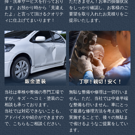
掃・洗車サービスを行っており
ただきません！お車の損傷状況
ます。お預かり時から「見違え
をしっかり確認し、お客様のご
たよ」と言って頂けるクオリテ
要望を取り入れたお見積りをご
ィに仕上げてまいります！
提示いたします。
当社は車検や整備の専門工場で
無駄な整備や修理は一切行いま
すが、キズ・ヘコミ・塗装のご
せん。ただ、当社では中途半端
相談も承っております。
な整備も行いません。車にとっ
当社では対応できないことも、
て最適な修理方法を考え抜いて
アドバイスや紹介ができますの
実施することで、後々の無駄ま
で、こちらもご相談ください。
で省けるようなご提案をしてい
ます。