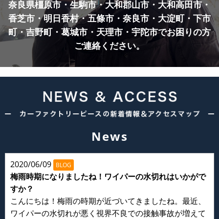
奈良県橿原市・生駒市・大和郡山市・大和高田市・
香芝市・明日香村・五條市・奈良市・
大淀町・下市
町・吉野町・葛城市・天理市・宇陀市でお困りの方
ご連絡ください。
News
2020/06/09
BLOG
梅雨時期になりましたね！ワイパーの水切れはいかがで
すか？
こんにちは！梅雨の時期が近づいてきましたね。最近、
ワイパーの水切れが悪く視界不良での接触事故が増えて