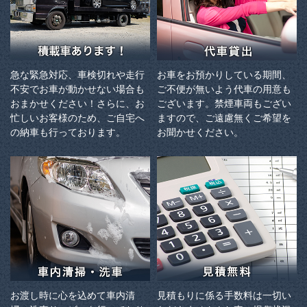
急な緊急対応、車検切れや走行
お車をお預かりしている期間、
不安でお車が動かせない場合も
ご不便が無いよう代車の用意も
おまかせください！さらに、お
ございます。禁煙車両もござい
忙しいお客様のため、ご自宅へ
ますので、ご遠慮無くご希望を
の納⾞も⾏っております。
お聞かせください。
お渡し時に心を込めて車内清
見積もりに係る手数料は一切い