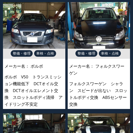
整備・修理
車検・点検
整備・修理
車検・点検
メーカー名：
ボルボ
メーカー名：
フォルクスワー
ゲン
ボルボ V50 トランスミッシ
ョン機能低下 DCTオイル交
フォルクスワーゲン シャラ
換 DCTオイルエレメント交
ン スピードが出ない スロッ
換 スロットルボディ清掃 ア
トルボディ交換 ABSセンサー
イドリング不安定
交換