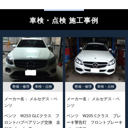
車検・点検 施工事例
整備・修理
車検・点検
整備・修理
車検・点検
メーカー名：
メルセデス・ベ
メーカー名：
メルセデス・ベ
ンツ
ンツ
ベンツ W253 GLCクラス フ
ベンツ W205 Cクラス ブレ
ロントハブベアリング交換 走
ーキ警告灯 フロントブレーキ