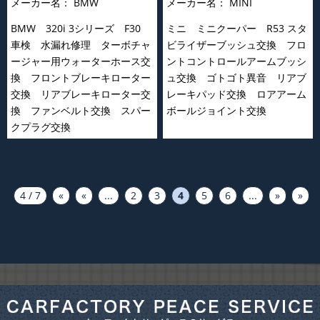
メーカー名：
BMW
メーカー名：
MINI
BMW 320i 3シリーズ F30
ミニ ミニクーパー R53 スタ
車検 水漏れ修理 ターボチャ
ビライザーブッシュ交換 フロ
ージャー用ウォーターホース交
ントコントロールアームブッシ
換 フロントブレーキローター
ュ交換 ゴトゴト異音 リアブ
交換 リアブレーキローター交
レーキパッド交換 ロアアーム
換 ファンベルト交換 スパー
ボールジョイント交換
クプラグ交換
4 / 7
«
«
...
2
3
4
5
6
...
»
»