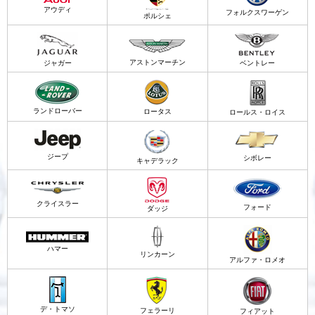
アウディ
フォルクスワーゲン
ポルシェ
アストンマーチン
ジャガー
ベントレー
ランドローバー
ロータス
ロールス・ロイス
ジープ
シボレー
キャデラック
クライスラー
フォード
ダッジ
ハマー
リンカーン
アルファ・ロメオ
デ・トマソ
フェラーリ
フィアット