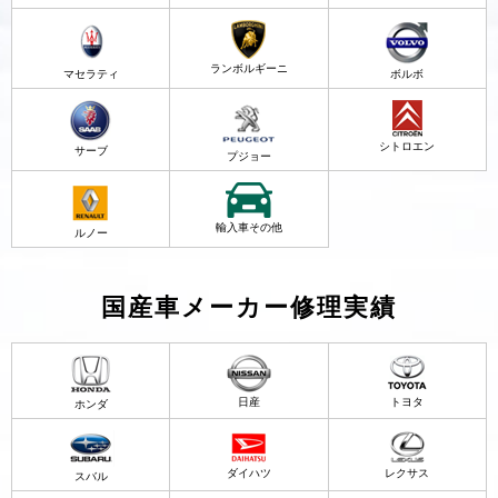
ランボルギーニ
マセラティ
ボルボ
シトロエン
サーブ
プジョー
輸入車その他
ルノー
国産車メーカー修理実績
日産
トヨタ
ホンダ
ダイハツ
レクサス
スバル