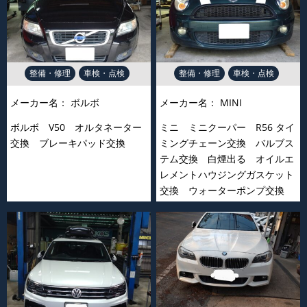
整備・修理
車検・点検
整備・修理
車検・点検
メーカー名：
ボルボ
メーカー名：
MINI
ボルボ V50 オルタネーター
ミニ ミニクーパー R56 タイ
交換 ブレーキパッド交換
ミングチェーン交換 バルブス
テム交換 白煙出る オイルエ
レメントハウジングガスケット
交換 ウォーターポンプ交換