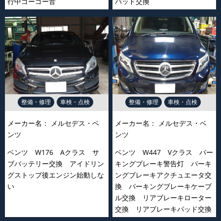
行中ゴーゴー音
パッド交換
整備・修理
車検・点検
整備・修理
車検・点検
メーカー名：
メルセデス・ベ
メーカー名：
メルセデス・ベ
ンツ
ンツ
ベンツ W176 Aクラス サ
ベンツ W447 Vクラス パー
ブバッテリー交換 アイドリン
キングブレーキ警告灯 パーキ
グストップ後エンジン始動しな
ングブレーキアクチュエータ交
い
換 パーキングブレーキケーブ
ル交換 リアブレーキローター
交換 リアブレーキパッド交換