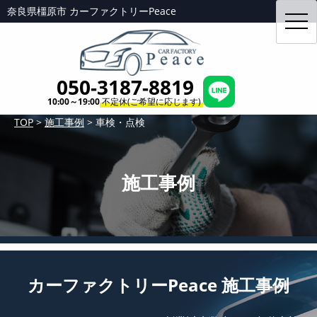
奈良県橿原市 カーファクトリーPeace
toggl
navig
050-3187-8819
10:00～19:00
不定休(ご希望に応じます)
TOP
>
施工事例
>
車検・点検
施工事例
カーファクトリーPeace 施工事例