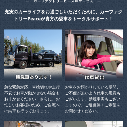
充実のカーライフをお過ごしいただくために、カーファク
トリーPeaceが貴方の愛車をトータルサポート！
急な緊急対応、車検切れや走行
お車をお預かりしている期間、
不安でお車が動かせない場合も
ご不便が無いよう代車の用意も
おまかせください！さらに、お
ございます。禁煙車両もござい
忙しいお客様のため、ご自宅へ
ますので、ご遠慮無くご希望を
の納⾞も⾏っております。
お聞かせください。