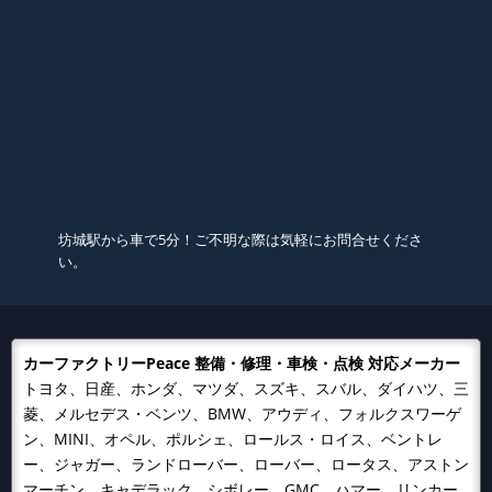
坊城駅から車で5分！ご不明な際は気軽にお問合せくださ
い。
カーファクトリーPeace 整備・修理・車検・点検 対応メーカー
トヨタ、日産、ホンダ、マツダ、スズキ、スバル、ダイハツ、三
菱、メルセデス・ベンツ、BMW、アウディ、フォルクスワーゲ
ン、MINI、オペル、ポルシェ、ロールス・ロイス、ベントレ
ー、ジャガー、ランドローバー、ローバー、ロータス、アストン
マーチン、キャデラック、シボレー、GMC、ハマー、リンカー