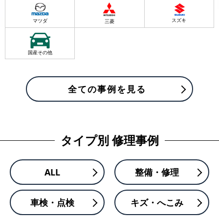
スズキ
マツダ
三菱
国産その他
全ての事例を見る
タイプ別 修理事例
ALL
整備・修理
車検・点検
キズ・へこみ